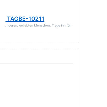
TROLLBEADS
cer TAGBE-10211
Trollbea
 besonderen, geliebten Menschen. Trage ihn für
Der Buchstabe C
immer ganz nah b
35,00 € *