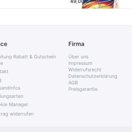
49,00 € *
ice
Firma
eitung Rabatt & Gutschein
Über uns
e
Impressum
Widerrufsrecht
takt
Datenschutzerklärung
g
AGB
sandinfos
Preisgarantie
lungsarten
kie Manager
trag widerrufen