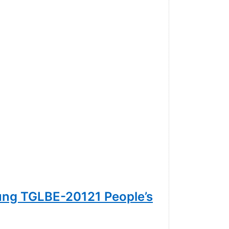
ung TGLBE-20121 People’s
Blume d
49,00 € *