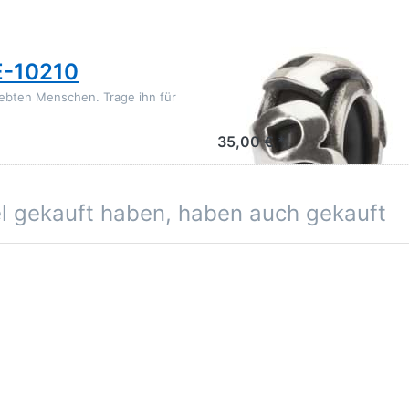
TROLLBEADS
E-10210
Trollbeads B Spa
iebten Menschen. Trage ihn für
Der Buchstabe B steht für einen
immer ganz nah bei dir.
35,00 € *
el gekauft haben, haben auch gekauft