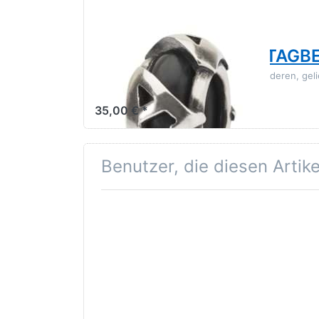
TROLLBEADS
Trollbeads A Spacer TAGB
Der Buchstabe A steht für einen besonderen, gel
immer ganz nah bei dir.
35,00 € *
Benutzer, die diesen Artik