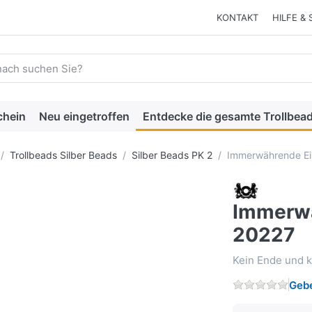
KONTAKT
HILFE & 
 einen Suchbegriff ein. Während Sie tippen, erscheinen automat
chein
Neu eingetroffen
Entdecke die gesamte Trollbead
Trollbeads Silber Beads
Silber Beads PK 2
Immerwährende Ei
Immerwä
20227
Kein Ende und k
Gebe