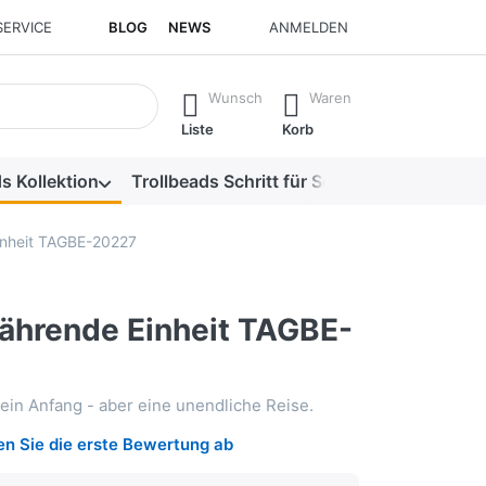
SERVICE
BLOG
NEWS
ANMELDEN
isch erste Ergebnisse. Drücken Sie die Eingabetaste, um alle 
Wunsch
Waren
Liste
Korb
s Kollektion
Trollbeads Schritt für Schritt
Alle Produk
nheit TAGBE-20227
hrende Einheit TAGBE-
ein Anfang - aber eine unendliche Reise.
n Sie die erste Bewertung ab