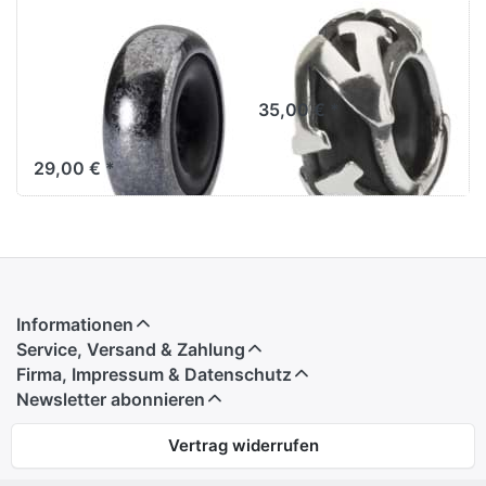
Trollbeads
Trollbeads N
Silber Spacer
Spacer TAGBE-
oxidiert TAGBE
10223
00139 ( Stopper
35,00 € *
)
29,00 € *
Informationen
Service, Versand & Zahlung
Firma, Impressum & Datenschutz
Newsletter abonnieren
Vertrag widerrufen