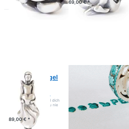
69,00 € *
Drücken
Drücken Sie
Sie
ENTER für
ENTER
mehr Optionen
für mehr
zu Frieden in
Optionen
unserer Zeit
zu
(mit
Liebender
Stempelkissen)
Engel
TAGBE-30208
Anhänger
Black Weekend
TAGPE-
Bead 2025
00101
TROLLBEADS
TROLLBEADS
Liebender Engel
Frieden in
Anhänger
unserer Zeit (mit
TAGPE-00101
Stempelkissen)
TAGBE-30208
Dieser Schutzengel soll dich
daran erinnern, dass du nie
Black Weekend
allein bist.
Lagernd: 1-3 Tage
Bead 2025
89,00 € *
Dieser Bead trägt eine
Botschaft, die sowohl