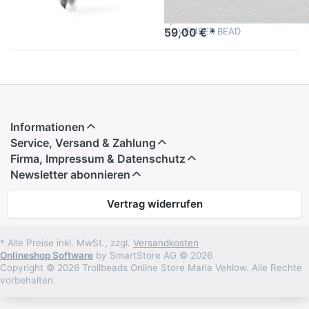
wörtlich als auch
Lagernd: 1-3 Tage
symbolisch ist. BLACK
NOVEMBER BEAD
59,00 € *
Informationen
Service, Versand & Zahlung
Firma, Impressum & Datenschutz
Newsletter abonnieren
Vertrag widerrufen
* Alle Preise inkl. MwSt., zzgl.
Versandkosten
Onlineshop Software
by SmartStore AG © 2026
Copyright © 2026 Trollbeads Online Store Maria Vehlow. Alle Rechte
vorbehalten.