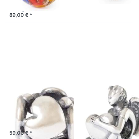
jede Überraschung, die vor
Lagernd: 1-3 Tage
uns liegt.
89,00 € *
Drücken
Drücken
Sie
Sie
ENTER
ENTER
für mehr
für mehr
Optionen
Optionen
zu Für
zu Engel
immer
des
nah
Herzens
TAGBE-
TAGBE-
20310
30209
TROLLBEADS
TROLLBEADS
Für immer nah
Engel des
TAGBE-20310
Herzens TAGBE-
30209
Manche Herzen sind nie
weit entfernt, egal wie groß
Sei beschützt und geliebt.
die Entfernung ist.
Lagernd: 1-3 Tage
59,00 € *
Lagernd: 1-3 Tage