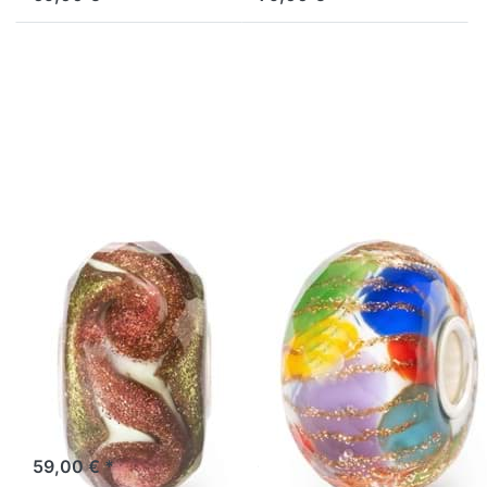
Drücken
Drücken Sie
Sie
ENTER für
ENTER
mehr
für mehr
Optionen zu
Optionen
Mitternachts-
zu
Konfetti -
Inneres
Limitierte
Feuer -
Edition
Limitierte
TGLBE-
Edition
30176
TGLBE-
30177
TROLLBEADS
TROLLBEADS
Inneres Feuer -
Mitternachts-
Limitierte
Konfetti -
Edition TGLBE-
Limitierte
30177
Edition TGLBE-
30176
Stärke schreit nicht. Sie
strahlt sanft von innen
Ein Spritzer Farbe für jedes
heraus.
Lagernd: 1-3 Tage
Lachen, jeden Traum und
jede Überraschung, die vor
59,00 € *
Lagernd: 1-3 Tage
uns liegt.