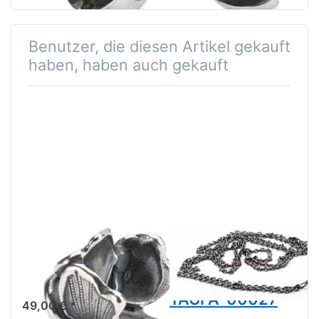
Benutzer, die diesen Artikel gekauft
haben, haben auch gekauft
Blume der
Fantasy
Fantasie TAGBE-
Halskette mit
10249
Amethyst
TAGFA-00027
49,00 € *