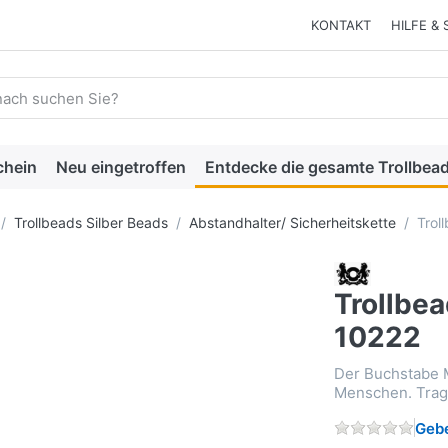
KONTAKT
HILFE & 
 einen Suchbegriff ein. Während Sie tippen, erscheinen automat
chein
Neu eingetroffen
Entdecke die gesamte Trollbead
Trollbeads Silber Beads
Abstandhalter/ Sicherheitskette
Trol
Trollbe
10222
Der Buchstabe M
Menschen. Trage
Gebe