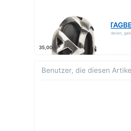
TROLLBEADS
Trollbeads A Spacer TAGB
Der Buchstabe A steht für einen besonderen, gel
immer ganz nah bei dir.
35,00 € *
Benutzer, die diesen Artik