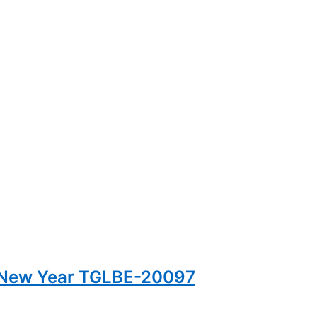
 New Year TGLBE-20097
Trollbea
35,00 € *