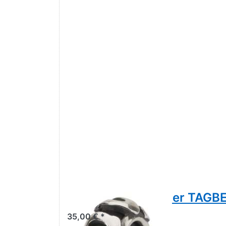
Trollbeads S Spacer TAGB
35,00 € *