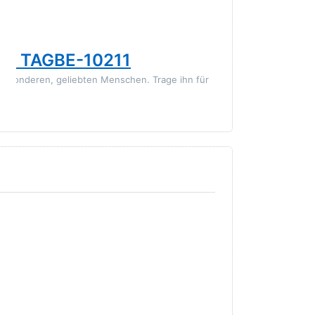
TROLLBEADS
cer TAGBE-10211
Trollbea
 besonderen, geliebten Menschen. Trage ihn für
Der Buchstabe C
immer ganz nah b
35,00 € *