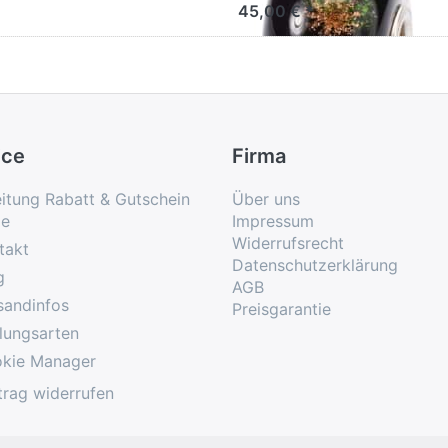
45,00 € *
ice
Firma
eitung Rabatt & Gutschein
Über uns
e
Impressum
Widerrufsrecht
takt
Datenschutzerklärung
g
AGB
sandinfos
Preisgarantie
lungsarten
kie Manager
trag widerrufen