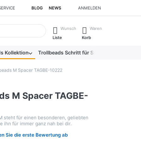
SERVICE
BLOG
NEWS
ANMELDEN
isch erste Ergebnisse. Drücken Sie die Eingabetaste, um alle 
Wunsch
Waren
Liste
Korb
s Kollektion
Trollbeads Schritt für Schritt
Alle Produk
lbeads M Spacer TAGBE-10222
ads M Spacer TAGBE-
 steht für einen besonderen, geliebten
 ihn für immer ganz nah bei dir.
n Sie die erste Bewertung ab