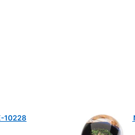
E-10228
Trolbeads Happy
limitiert