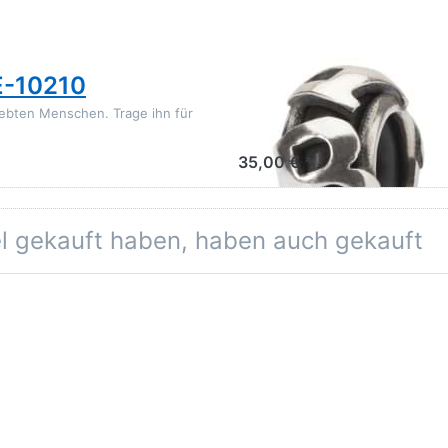
TROLLBEADS
E-10210
Trollbeads B Spa
iebten Menschen. Trage ihn für
Der Buchstabe B steht für einen
immer ganz nah bei dir.
35,00 € *
el gekauft haben, haben auch gekauft