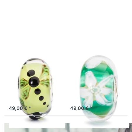
Drücken
Drücken
Sie
Sie
ENTER
ENTER
für mehr
für mehr
Optionen
Optionen
zu
zu
Libellen
Blumen
im
der
Garten
Hoffnung
TGLBE-
TGLBE-
10447
10444
TROLLBEADS
TROLLBEADS
Libellen im
Blumen der
Garten TGLBE-
Hoffnung
10447
TGLBE-10444
Manchmal musst du Dinge
Wo Blumen blühen, besteht
ändern, um deine Ziele zu
Hoffnung. - Lady Bird
erreichen.
Johnson.
Lagernd: 1 bis 3 Tage
Lagernd: 1 bis 3 Tage
49,00 € *
49,00 € *