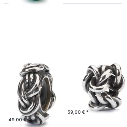
Drücken
Drücken Sie
Sie ENTER
ENTER für
für mehr
mehr
Optionen
Optionen zu
zu
Knoten der
Trollbeads
Freundschaft
Savoy
TAGBE-
Knoten
20204
Spacer
TAGBE-
20201
TROLLBEADS
TROLLBEADS
Trollbeads
Knoten der
Savoy Knoten
Freundschaft
Spacer TAGBE-
TAGBE-20204
20201
Freundschaft ist ein
Knoten, der auf ewig
Sei offen für die
zusammenhält.
Lagernd: 1 bis 3 Tage
unendlichen Geheimnisse
des Weltalls.
59,00 € *
Lagernd: 1 bis 3 Tage
49,00 € *