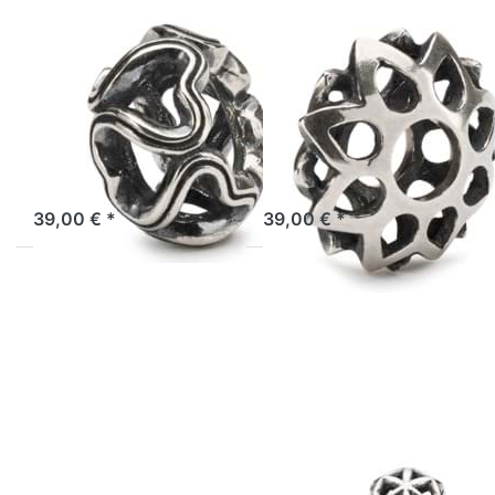
TROLLBEADS
TROLLBEADS
Weg des
Kraft der
Herzens TAGBE-
Gelassenheit
10246
TAGBE-10241
Folge dem Weg deines
Gönne dir eine Pause und
Herzens.
schöpfe neue Kraft.
Lagernd: 1 bis 3 Tage
Lagernd: 1 bis 3 Tage
39,00 € *
39,00 € *
Drücken
Drücken Sie
Sie ENTER
ENTER für
für mehr
mehr Optionen
Optionen
zu Trollbeads
zu
POSITIVE
Trollbeads
VERÄNDERUNG
Der Lauf
TAGBE-00241
des
Lebens
TAGBE-
00248
TROLLBEADS
TROLLBEADS