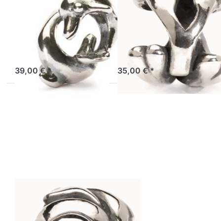
Delphine
Trollbeads
TAGBE-00233
TAGBE-10084
TAGBE 10022 alt
Trollbeads Buchstabe Y
Lagernd: 1-3 Tage
Lagernd: 1 bis 3 Tage
39,00 € *
35,00 € *
Drücken
Sie ENTER
für mehr
Optionen
zu Q -
Bead
Trollbeads
TAGBE-
10076 ,,
RETIRED
2020"
TROLLBEADS
Q - Bead
Trollbeads