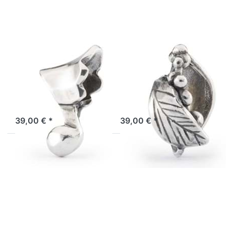
Musiknote
TAGBE-
TAGBE-
00296
10266
TROLLBEADS
TROLLBEADS
Musiknote
Neubeginn
TAGBE-10266
TAGBE-00296
Nur eine Note kann mein
Für all jene, die in jedem
Herz zum schwingen
Neubeginn eine Chance
bringen.
erkennen.
Lagernd: 1 bis 3 Tage
Lagernd: 1-3 Tage
39,00 € *
39,00 € *
Drücken
Drücken Sie
Sie
ENTER für
ENTER
mehr
für mehr
Optionen zu
Optionen
Kraft der
zu Weg
Gelassenheit
des
TAGBE-
Herzens
10241
TAGBE-
10246