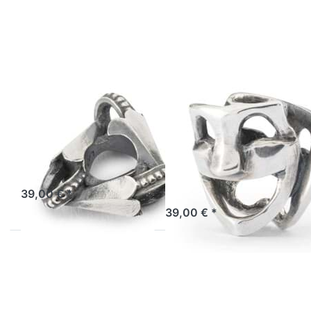
TAGBE-10274
für mehr
Optionen
zu Bühne
des
Lebens
TAGBE-
10268
TROLLBEADS
TROLLBEADS
Weihnachtsüberraschungen
Bühne des
TAGBE-10274
Lebens TAGBE-
10268
Entdecke die
Überraschungen an
Strahle im Rampenlicht
Weihnachten, wie ein
Lagernd 1 bis 3 Tage
voller Selbstvertrauen und
aufgeregtes Kind
Stolz.
39,00 € *
Lagernd: 1-3 Tage
39,00 € *
Drücken
Drücken
Sie
Sie ENTER
ENTER für
für mehr
mehr
Optionen
Optionen
zu
zu
Neubeginn