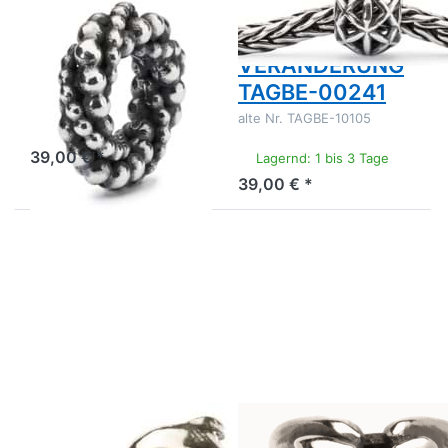
Trollbeads Der
Trollbeads
Lauf des Lebens
POSITIVE
TAGBE-00248
VERÄNDERUNG
TAGBE-00241
Nimm das Leben wie es
kommt und mach immer das
alte Nr. TAGBE-10105
Beste daraus.
Lagernd: 1-3 Tage
39,00 € *
Lagernd: 1 bis 3 Tage
39,00 € *
Drücken
Drücken
Sie
Sie ENTER
ENTER
für mehr
für mehr
Optionen
Optionen
zu Y-
zu
Bead
Spielende
Trollbeads
Delphine
TAGBE-
TAGBE-
10084
00233
TROLLBEADS
TROLLBEADS
Spielende
Y- Bead