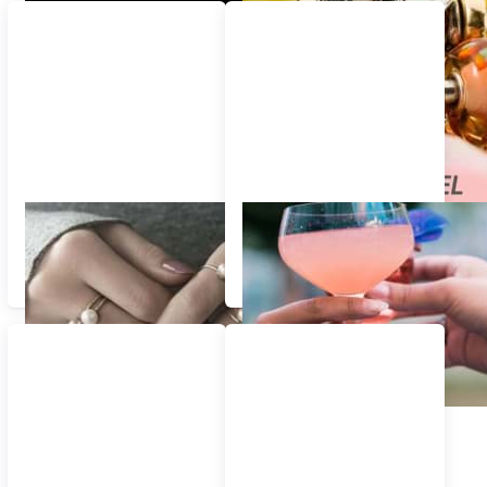
Trollbeads Ringe
Geschenke für die
besonderen Momente
im Leben Geburtstag
usw.