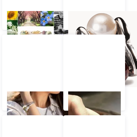
Trollbeads Kollektionen
Silber mit Glas - Stein -
Perle
ZUSAMMENGESTELLTE
Dein Gold Bead in 3
SCHMUCKSTÜCKE
einfachen Schritten