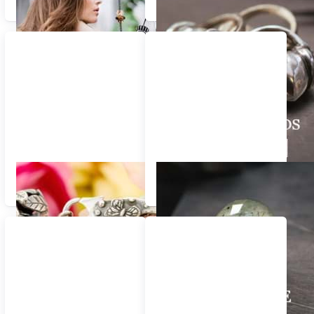
Spacer - Stopper
Trollbeads Silber Beads
Verschlüsse -
Edelstein Beads
Sicherheitskette