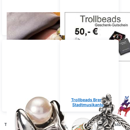
Funkelnde Momente
Geschenk Gutschein
Limited Edition Diamat
Beads
Universal Trollbeads
Trollbeads Bremer
Stadtmusikanten
Trollbeads Schmuck - die ganze Welt in einem Schmuckstück