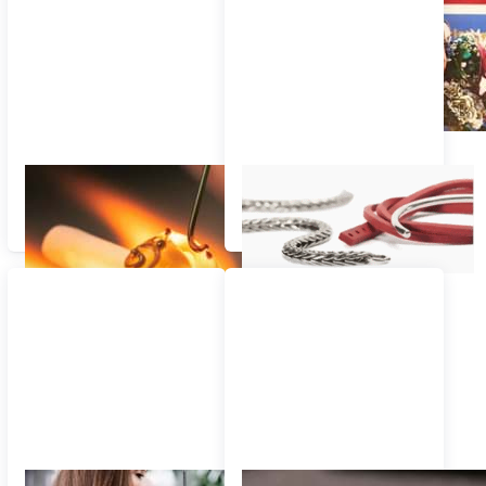
Trollbeads Glas-Beads
Armbänder - Ketten -
Armspangen-
Verschlüsse