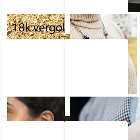
Beads "18k vergoldet"
Fantasy Ketten, Fantasy
Anhänger
Ohrringe-Ohrstecker-
Geburtsblumen
Ohrring Beads