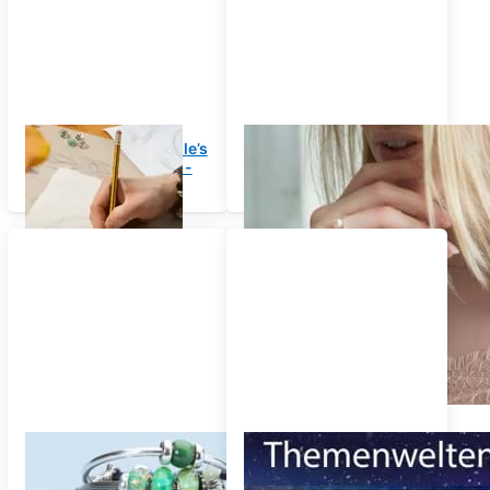
People's Bead - People’s
Perlen
Uniques Gewinner -
Trollbeads Day
Träger
Trollbeads
Themenwelten