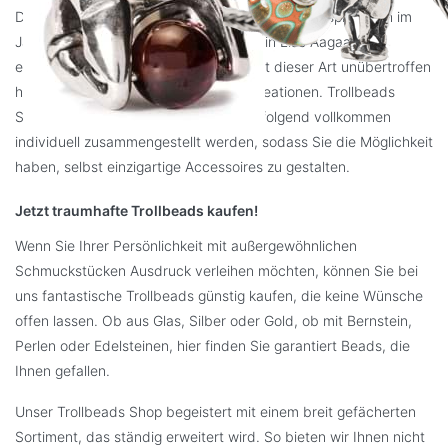
Dieses ganz besondere Schmucksystem, das ursprünglich im
Jahr 1976 von der dänischen Designerin Lise Aagaard
entworfen wurde, ist als erstes Produkt dieser Art unübertroffen
hinsichtlich Qualität und Vielfalt der Kreationen. Trollbeads
Schmuck kann dem Baukastenprinzip folgend vollkommen
individuell zusammengestellt werden, sodass Sie die Möglichkeit
haben, selbst einzigartige Accessoires zu gestalten.
Jetzt traumhafte Trollbeads kaufen!
Wenn Sie Ihrer Persönlichkeit mit außergewöhnlichen
Schmuckstücken Ausdruck verleihen möchten, können Sie bei
uns fantastische Trollbeads günstig kaufen, die keine Wünsche
offen lassen. Ob aus Glas, Silber oder Gold, ob mit Bernstein,
Perlen oder Edelsteinen, hier finden Sie garantiert Beads, die
Ihnen gefallen.
Unser Trollbeads Shop begeistert mit einem breit gefächerten
Sortiment, das ständig erweitert wird. So bieten wir Ihnen nicht