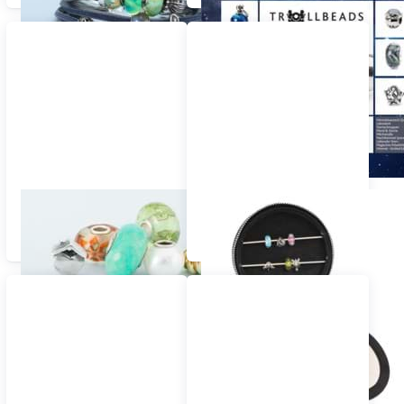
Trollbeads Schritt für
Trollbeads
Schritt
Aufbewahrung /
Zubehör