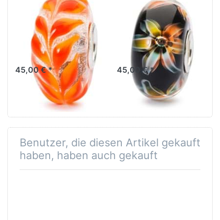
Goldenes
Blume des
Herbstlaub
Selbstvertrauens
TGLBE-10450
TGLBE-10451
Lass die grünen Tulpen
Lass dir von niemandem
Botschaft von Optimismus
dein Strahlen stehlen..
und Erneuerung kund tun.
45,00 € *
45,00 € *
Benutzer, die diesen Artikel gekauft
haben, haben auch gekauft