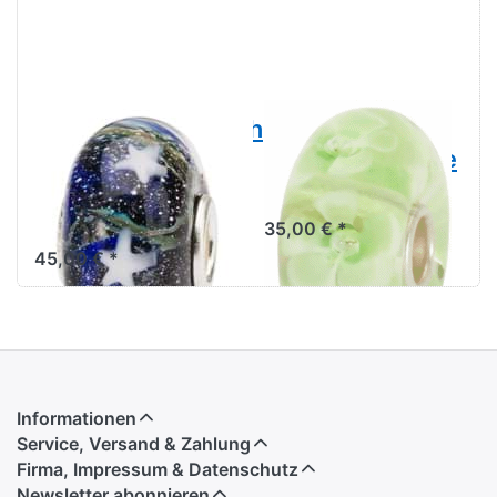
Weihnachtswunsch
Trollbeads
- Limitierte
Hellgrüne Blume
Edition TGLBE-
TGLBE-10097
20148
35,00 € *
45,00 € *
Informationen
Service, Versand & Zahlung
Firma, Impressum & Datenschutz
Newsletter abonnieren