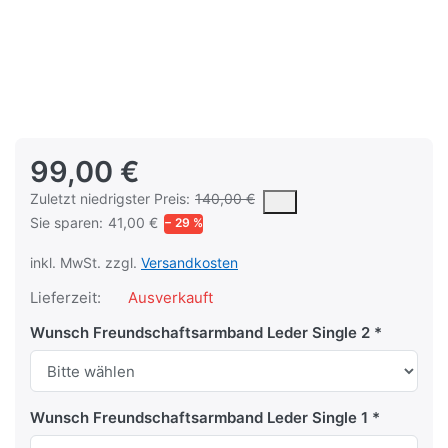
99,00 €
Es handelt sich um den niedrigsten Preis des Produktes in den
Zuletzt niedrigster Preis:
140,00 €
Sie sparen:
41,00 €
− 29 %
inkl. MwSt. zzgl.
Versandkosten
Lieferzeit:
Ausverkauft
Wunsch Freundschaftsarmband Leder Single 2
Wunsch Freundschaftsarmband Leder Single 1