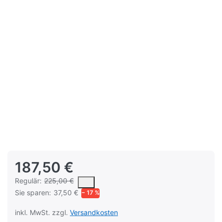
187,50 €
Es handelt sich um den mittleren Verkaufspreis, den Kunden fü
Regulär:
225,00 €
Sie sparen:
37,50 €
− 17 %
inkl. MwSt. zzgl.
Versandkosten