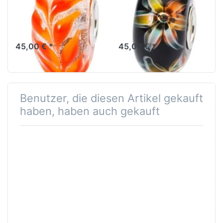
TGLBE-10450
TGLBE-10451
Lass die grünen Tulpen
Lass dir von niemandem
Botschaft von Optimismus
dein Strahlen stehlen..
und Erneuerung kund tun.
45,00 € *
45,00 € *
Benutzer, die diesen Artikel gekauft
haben, haben auch gekauft