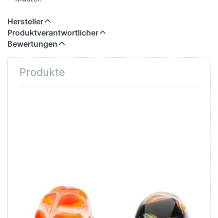
Hersteller
Produktverantwortlicher
Bewertungen
Produkte
TROLLBEADS
TROLLBEADS
Goldenes
Blume des
Herbstlaub
Selbstvertrauens