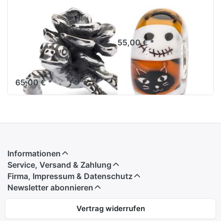
Lotus
Geisterstunde
Schildkröte
TGLBE-30043
People´s Bead
55,00 € *
2019 TAGBE-
40115
65,00 € *
Informationen
Service, Versand & Zahlung
Firma, Impressum & Datenschutz
Newsletter abonnieren
Vertrag widerrufen