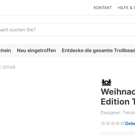
KONTAKT
HILFE & 
 einen Suchbegriff ein. Während Sie tippen, erscheinen automat
chein
Neu eingetroffen
Entdecke die gesamte Trollbead
BE-20148
Weihnac
Edition
Designer: Tenz
Gebe