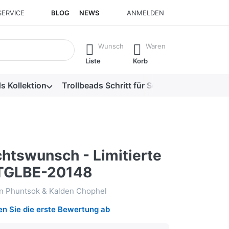
SERVICE
BLOG
NEWS
ANMELDEN
isch erste Ergebnisse. Drücken Sie die Eingabetaste, um alle 
Wunsch
Waren
Liste
Korb
s Kollektion
Trollbeads Schritt für Schritt
Alle Produk
htswunsch - Limitierte
 TGLBE-20148
in Phuntsok & Kalden Chophel
n Sie die erste Bewertung ab