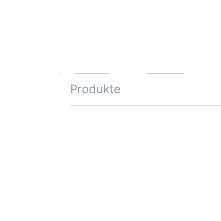
Produkte
Drücken
Sie ENTER
für mehr
Optionen
zu
Facettierter
Goldstein
TGLBE-
30053