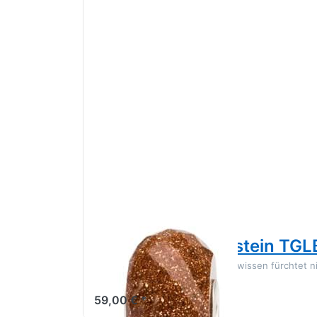
TROLLBEADS
Facettierter Goldstein T
“Ein klares und unschuldiges Gewissen fürchtet nic
59,00 € *