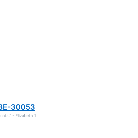
GLBE-30053
hts.” - Elizabeth 1