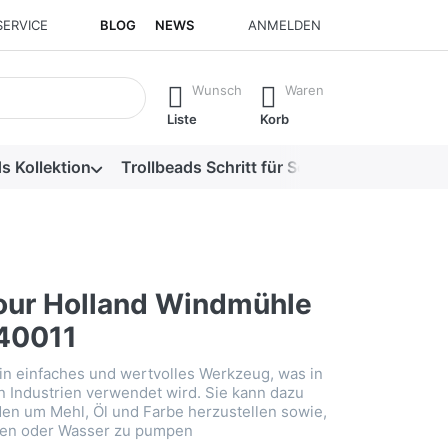
SERVICE
BLOG
NEWS
ANMELDEN
isch erste Ergebnisse. Drücken Sie die Eingabetaste, um alle 
Wunsch
Waren
Liste
Korb
s Kollektion
Trollbeads Schritt für Schritt
Alle Produk
our Holland Windmühle
40011
ein einfaches und wertvolles Werkzeug, was in
on Industrien verwendet wird. Sie kann dazu
en um Mehl, Öl und Farbe herzustellen sowie,
den oder Wasser zu pumpen