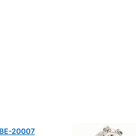
TBE-20007
Trollbeads Welpe