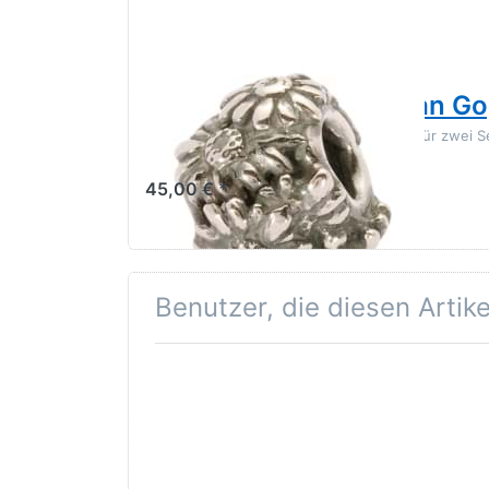
TROLLBEADS
World Tour Holland Van 
Sonnenblumen waren die Inspirationen für zwei Se
holländischen Maler Vincent van Gogh.
45,00 € *
Benutzer, die diesen Artik