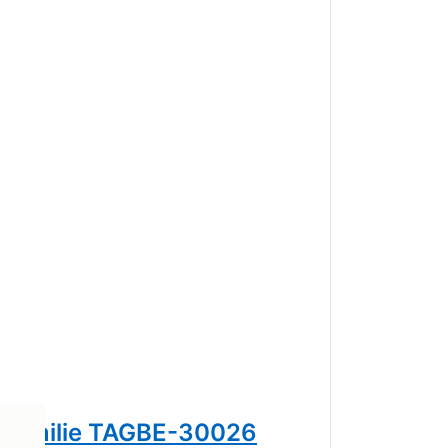
nfamilie TAGBE-30026
Trollbea