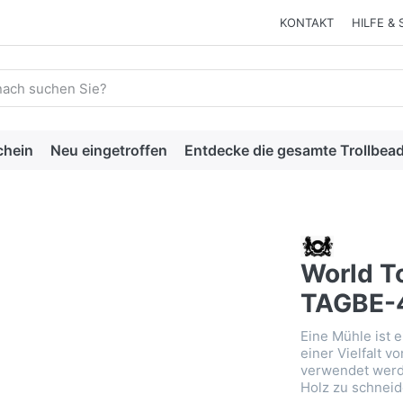
KONTAKT
HILFE & 
 einen Suchbegriff ein. Während Sie tippen, erscheinen automat
chein
Neu eingetroffen
Entdecke die gesamte Trollbead
1
World T
TAGBE-
Eine Mühle ist 
einer Vielfalt v
verwendet werd
Holz zu schnei