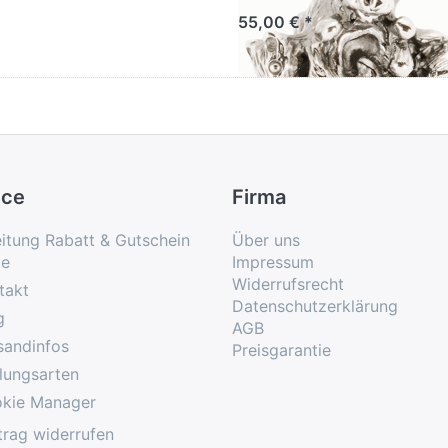
55,00 € *
ice
Firma
eitung Rabatt & Gutschein
Über uns
e
Impressum
Widerrufsrecht
takt
Datenschutzerklärung
g
AGB
sandinfos
Preisgarantie
lungsarten
kie Manager
trag widerrufen