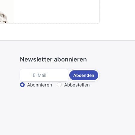
Drache 
55,00 € *
Newsletter abonnieren
Absenden
Aktion wählen
Abonnieren
Abbestellen