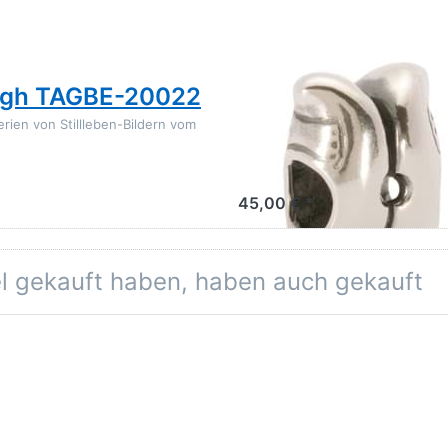
TROLLBEADS
Gogh TAGBE-20022
World Tour Holla
20023
rien von Stillleben-Bildern vom
Es ist eine allgemein falsche Au
Holzschuhe tragen.
45,00 € *
el gekauft haben, haben auch gekauft