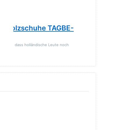
TROLLBEADS
nd Holzschuhe TAGBE-
World T
Wenn die Niederl
ffassung, dass holländische Leute noch
35,00 € *