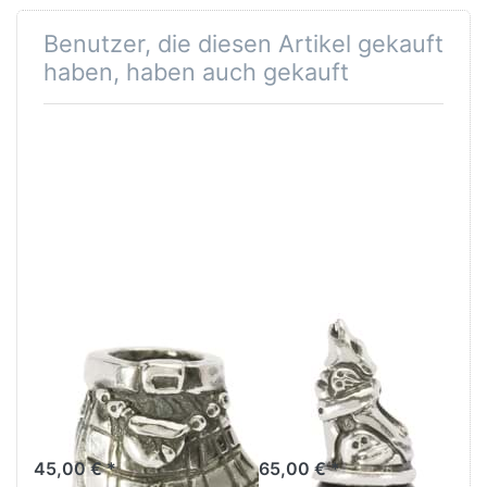
Designer Möbel…
Benutzer, die diesen Artikel gekauft
haben, haben auch gekauft
World Tour
World Tour
England
Litauen
Schotten- Kilt
Eisenwolf
TAGBE-20025
TAGBE-00015
45,00 € *
65,00 € *