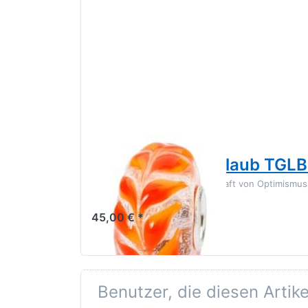
TROLLBEADS
Goldenes Herbstlaub TGL
Lass die grünen Tulpen Botschaft von Optimismu
45,00 € *
Benutzer, die diesen Artik