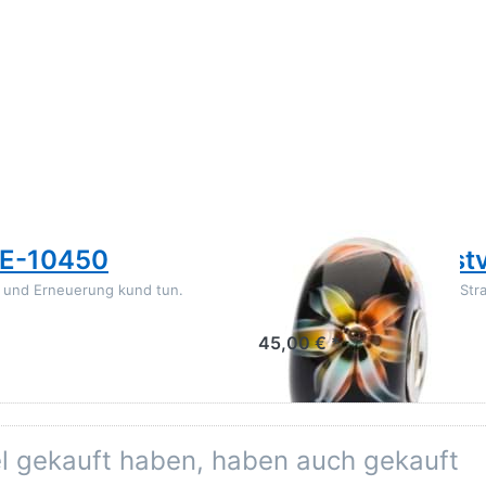
TROLLBEADS
BE-10450
Blume des Selbst
s und Erneuerung kund tun.
Lass dir von niemandem dein Stra
45,00 € *
el gekauft haben, haben auch gekauft