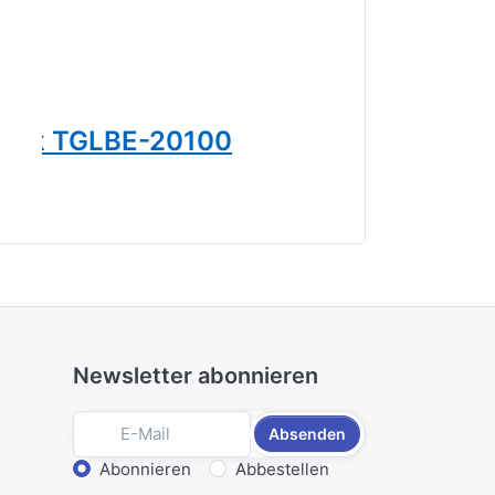
ntik TGLBE-20100
Trolbea
49,00 € *
Newsletter abonnieren
Absenden
Aktion wählen
Abonnieren
Abbestellen