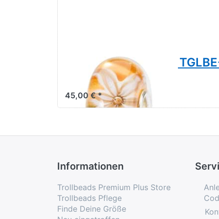
Liebreizende Blume TGLB
2023
45,00 € *
Informationen
Serv
Trollbeads Premium Plus Store
Anl
Trollbeads Pflege
Cod
Finde Deine Größe
Kon