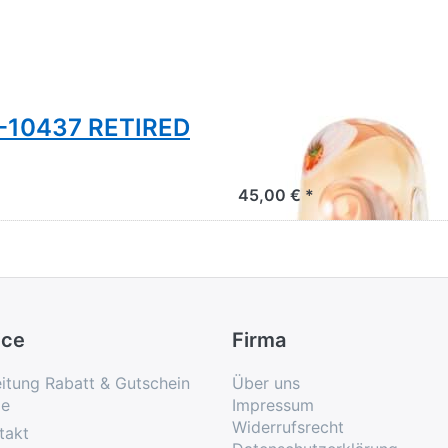
E-10437 RETIRED
Stimme der Roma
RETIRED 2023
45,00 € *
ice
Firma
eitung Rabatt & Gutschein
Über uns
e
Impressum
Widerrufsrecht
takt