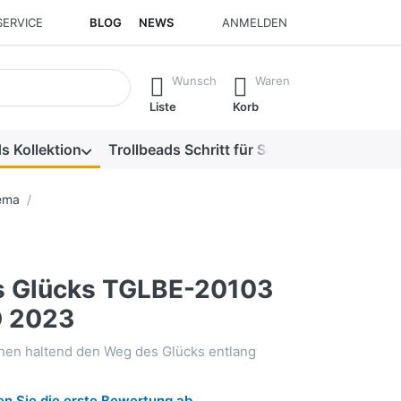
SERVICE
BLOG
NEWS
ANMELDEN
isch erste Ergebnisse. Drücken Sie die Eingabetaste, um alle 
Wunsch
Waren
Liste
Korb
s Kollektion
Trollbeads Schritt für Schritt
Alle Produk
ema
 Glücks TGLBE-20103
D 2023
hen haltend den Weg des Glücks entlang
n Sie die erste Bewertung ab