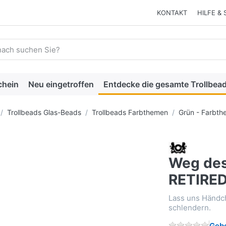
KONTAKT
HILFE & 
 einen Suchbegriff ein. Während Sie tippen, erscheinen automat
chein
Neu eingetroffen
Entdecke die gesamte Trollbead
Trollbeads Glas-Beads
Trollbeads Farbthemen
Grün - Farbth
Weg des
RETIRE
Lass uns Händc
schlendern.
Gebe