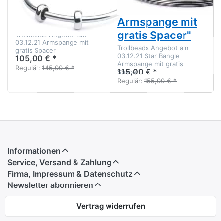
"Armspange mit
Bangle
gratis Spacer"
Armspange mit
gratis Spacer"
Trollbeads Angebot am
03.12.21 Armspange mit
Trollbeads Angebot am
gratis Spacer
03.12.21 Star Bangle
105,00 € *
Armspange mit gratis
Regulär:
145,00 € *
115,00 € *
Spacer
Regulär:
155,00 € *
Informationen
Service, Versand & Zahlung
Firma, Impressum & Datenschutz
Newsletter abonnieren
Vertrag widerrufen