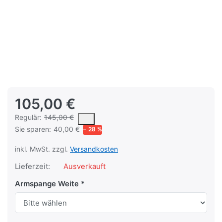
105,00 €
Es handelt sich um den mittleren Verkaufspreis, den Kunden fü
Regulär:
145,00 €
Sie sparen:
40,00 €
− 28 %
inkl. MwSt. zzgl.
Versandkosten
Lieferzeit:
Ausverkauft
Armspange Weite