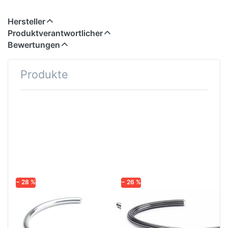
Hersteller
Produktverantwortlicher
Bewertungen
Produkte
Drücken Sie
ENTER für
mehr
Optionen zu
Trollbeads
Türchen 3
"Armspange
mit gratis
Spacer"
− 28 %
− 26 %
TROLLBEADS
TROLLBEADS
Trollbeads
Trollbeads
Türchen 3
Türchen 3 "Star