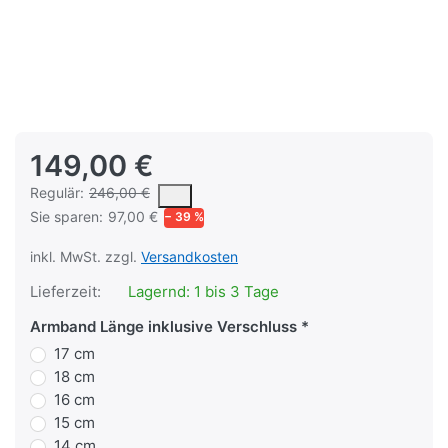
149,00 €
Es handelt sich um den mittleren Verkaufspreis, den Kunden fü
Regulär:
246,00 €
Sie sparen:
97,00 €
− 39 %
inkl. MwSt. zzgl.
Versandkosten
Lieferzeit:
Lagernd: 1 bis 3 Tage
Armband Länge inklusive Verschluss
17 cm
18 cm
16 cm
15 cm
14 cm