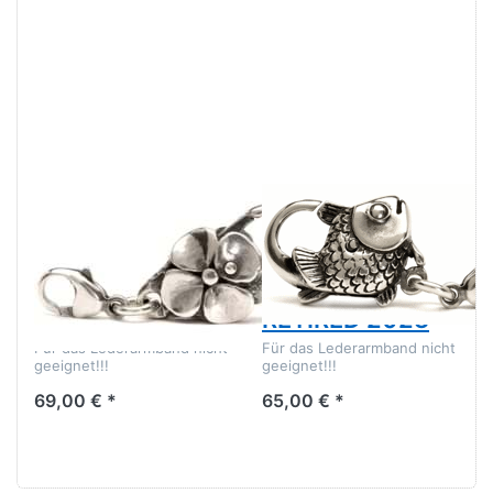
TROLLBEADS
TROLLBEADS
Trollbeads
Großer
Großer
Fischverschluss
Blumenverschluss
TAGLO-00002
TAGLO-00001
RETIRED 2023
Für das Lederarmband nicht
Für das Lederarmband nicht
geeignet!!!
geeignet!!!
69,00 € *
65,00 € *