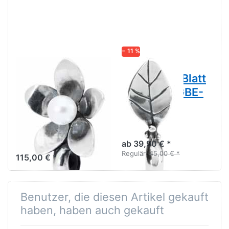
− 11 %
TROLLBEADS
TROLLBEADS
Anemone
Trollbeads Blatt
Spacer TAGBE-
Spacer TAGBE-
00214 ,,
20166
RETIRED 2020"
Trollbeads T I A R A
Kollektion
Beachte, dass der Spacer
bei Lederarmbändern nicht
ab 39,90 € *
funktioniert.
Regulär:
45,00 € *
115,00 € *
Benutzer, die diesen Artikel gekauft
haben, haben auch gekauft