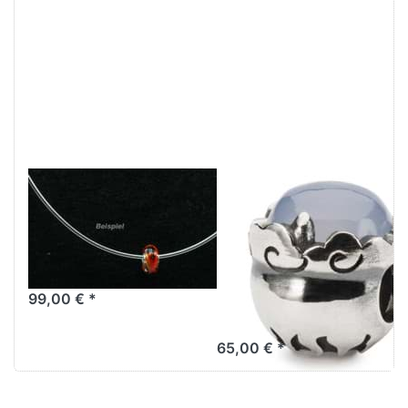
Omega-Tonda-
HIMMEL -
Halsreif 925/er
TROLLBEADS
Silber
DAY 2021
rhodeniert
LIMITED
EDITION TAGBE-
99,00 € *
00279
65,00 € *