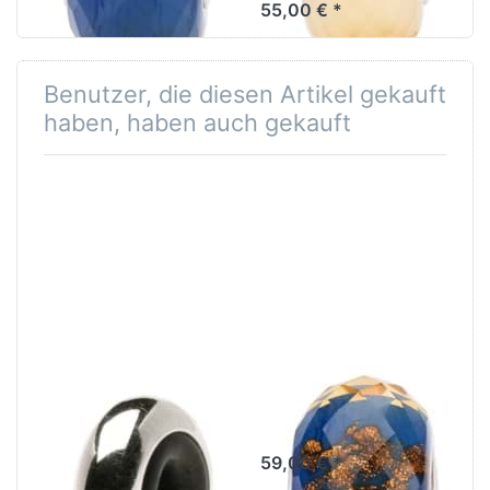
55,00 € *
die Freundschaft.
Benutzer, die diesen Artikel gekauft
haben, haben auch gekauft
Trollbeads
Blaues Funkeln
Silber Spacer
TGLBE-30038
(Stopper)
59,00 € *
TAGBE-00073