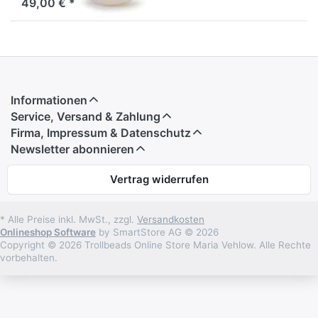
des Mondes.
49,00 € *
Informationen
Service, Versand & Zahlung
Firma, Impressum & Datenschutz
Newsletter abonnieren
Vertrag widerrufen
* Alle Preise inkl. MwSt., zzgl.
Versandkosten
Onlineshop Software
by SmartStore AG © 2026
Copyright © 2026 Trollbeads Online Store Maria Vehlow. Alle Rechte
vorbehalten.