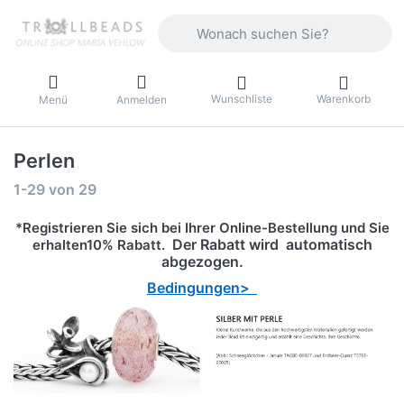
Geben Sie einen Suchbegriff ein. Währ
Wunschliste
Warenkorb
Menü
Anmelden
Perlen
Suchergebnisse:
1-29
von
29
*Registrieren Sie sich bei Ihrer Online-Bestellung und Sie
Der Rabatt wird automatisch
erhalten10% Rabatt.
abgezogen.
Bedingungen>