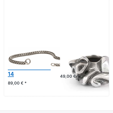
Trollbeads
Samtpfote
Armband Silber
Spacer TAGBE-
TAGBR-00002 -
20262
14
49,00 € *
89,00 € *