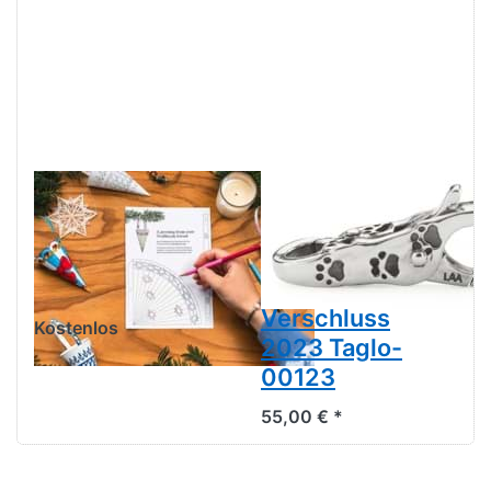
SHARE A
Pfötchen
CHRISTMAS
Verschluss -
CARD.. MIT
Limitierter Black
ANLEITUNG
Friday
Verschluss
Kostenlos
2023 Taglo-
00123
55,00 € *