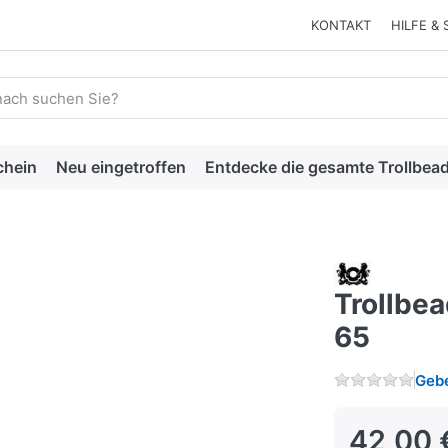
KONTAKT
HILFE & 
 einen Suchbegriff ein. Während Sie tippen, erscheinen automat
chein
Neu eingetroffen
Entdecke die gesamte Trollbead
Trollbe
65
Gebe
42,00 