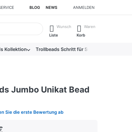
SERVICE
BLOG
NEWS
ANMELDEN
isch erste Ergebnisse. Drücken Sie die Eingabetaste, um alle 
Wunsch
Waren
Liste
Korb
s Kollektion
Trollbeads Schritt für Schritt
Alle Produk
ads Jumbo Unikat Bead
n Sie die erste Bewertung ab
€