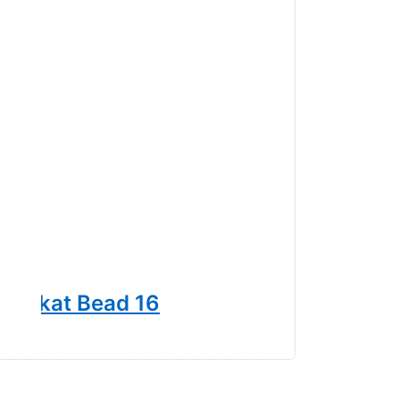
 Unikat Bead 16
Trollbea
42,00 € *