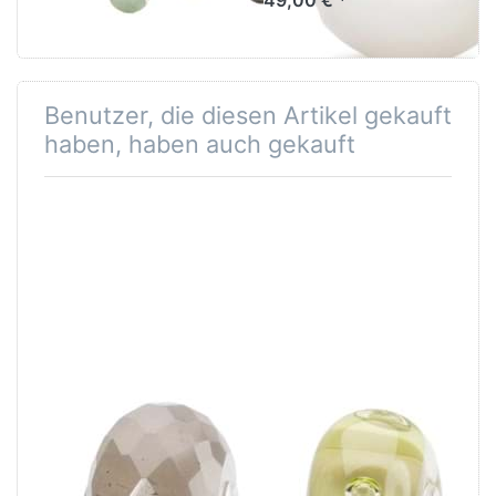
49,00 € *
Benutzer, die diesen Artikel gekauft
haben, haben auch gekauft
Trollbeads
Wiese der
Grauer
Freude
Mondstein
TGLBE10474