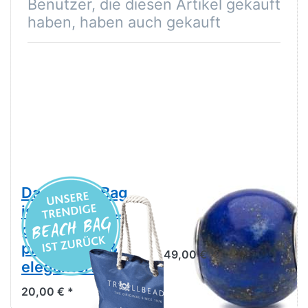
Benutzer, die diesen Artikel gekauft
haben, haben auch gekauft
Das Beach Bag
Runder
ist wieder da...
Lapislazuli
größer,
TSTBE-00019
praktischer &
49,00 € *
eleganter!
20,00 € *