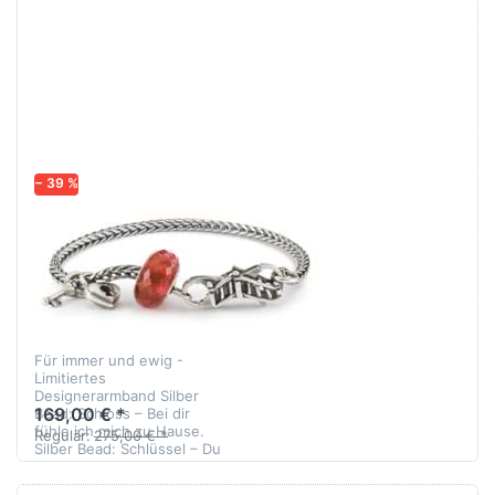
− 39 %
TROLLBEADS
Für immer und
ewig -
Limitiertes
Designerarmband
Für immer und ewig -
Limitiertes
Designerarmband Silber
169,00 € *
Bead: Schloss – Bei dir
fühle ich mich zu Hause.
Regulär:
275,00 € *
Silber Bead: Schlüssel – Du
weißt, wie du mein Herz ö…