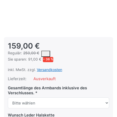
159,00 €
Es handelt sich um den mittleren Verkaufspreis, den Kunden fü
Regulär:
250,00 €
Sie sparen:
91,00 €
− 36 %
inkl. MwSt. zzgl.
Versandkosten
Lieferzeit:
Ausverkauft
Gesamtlänge des Armbands inklusive des
Verschlusses.
Wunsch Leder Halskette