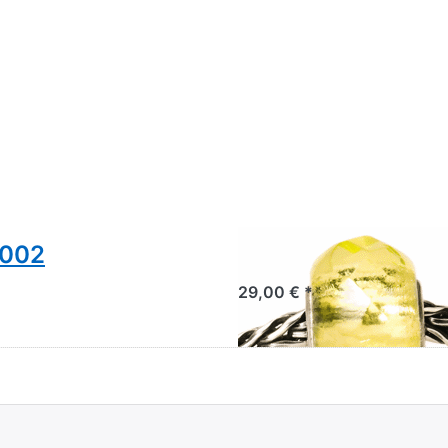
0002
Limonen Prisma 
29,00 € *