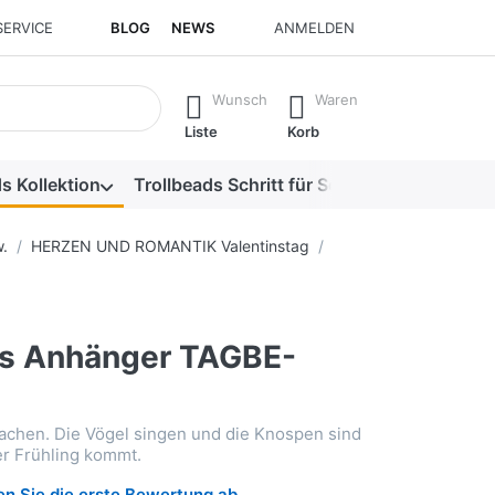
SERVICE
BLOG
NEWS
ANMELDEN
isch erste Ergebnisse. Drücken Sie die Eingabetaste, um alle 
Wunsch
Waren
Liste
Korb
s Kollektion
Trollbeads Schritt für Schritt
Alle Produk
.
HERZEN UND ROMANTIK Valentinstag
gs Anhänger TAGBE-
wachen. Die Vögel singen und die Knospen sind
r Frühling kommt.
n Sie die erste Bewertung ab