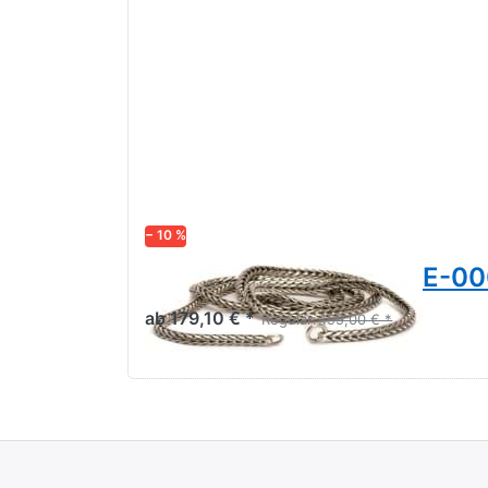
− 10 %
Silber Halskette TAGNE-0
ab 179,10 € *
Regulär:
199,00 € *