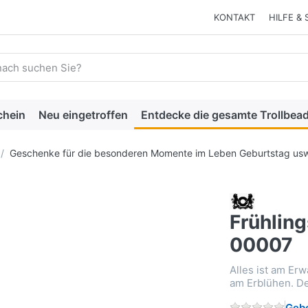
KONTAKT
HILFE & 
 einen Suchbegriff ein. Während Sie tippen, erscheinen automat
chein
Neu eingetroffen
Entdecke die gesamte Trollbead
Geschenke für die besonderen Momente im Leben Geburtstag usw
Frühlin
00007
Alles ist am Er
am Erblühen. De
Gebe