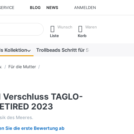
SERVICE
BLOG
NEWS
ANMELDEN
isch erste Ergebnisse. Drücken Sie die Eingabetaste, um alle 
Wunsch
Waren
Liste
Korb
s Kollektion
Trollbeads Schritt für Schritt
Alle Produk
.
Für die Mutter
 Verschluss TAGLO-
ETIRED 2023
sik des Meeres.
n Sie die erste Bewertung ab