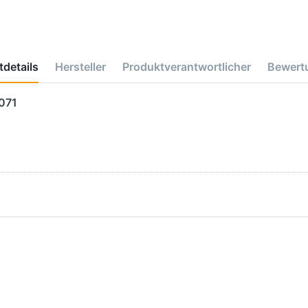
details
Hersteller
Produktverantwortlicher
Bewert
071