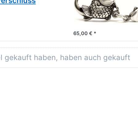
verschluss
Großer Fischver
RETIRED 2023
Für das Lederarmband nicht geeig
65,00 € *
el gekauft haben, haben auch gekauft