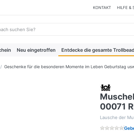
KONTAKT
HILFE & 
 einen Suchbegriff ein. Während Sie tippen, erscheinen automat
chein
Neu eingetroffen
Entdecke die gesamte Trollbead
Geschenke für die besonderen Momente im Leben Geburtstag usw
Muschel
00071 R
Lausche der Mu
Gebe