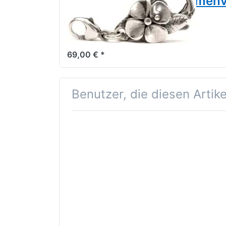
Trollbeads Großer Blumen
TAGLO-00001
Für das Lederarmband nicht geeignet!!!
69,00 € *
Benutzer, die diesen Artik