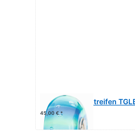
Meeresgrund Streifen TG
45,00 € *