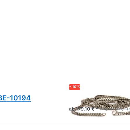
− 10 %
LBE-10194
Silber Halskette
ab 179,10 € *
Regulär:
199,00 