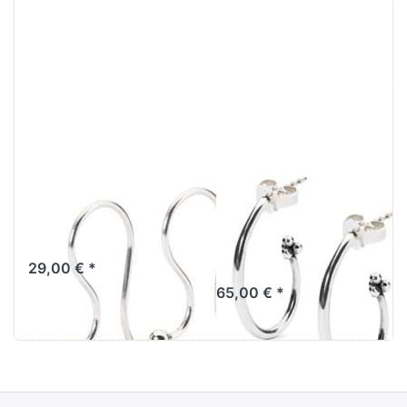
Trollbeads
Trollbeads
Ohrhaken Silber
Ohrringe mit
TAGEA-00002
Knospen Ende
TAGEA-00100
29,00 € *
65,00 € *