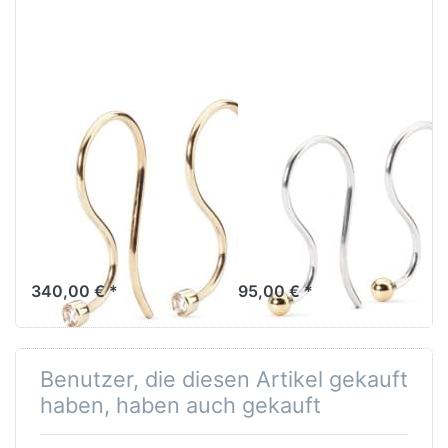
TROLLBEADS
TROLLBEADS
Trollbeads
Trollbeads
Ohrhaken 750
Ohrhaken Silber
Gold / Brillant
/ Gold TAGEA-
TAUEA-00001
00003
Paar Preis
Ohrhaken werden
paarweise verkauft.
340,00 € *
95,00 € *
Benutzer, die diesen Artikel gekauft
haben, haben auch gekauft