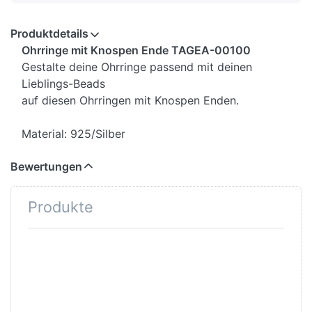
Produktdetails
Ohrringe mit Knospen Ende TAGEA-00100
Gestalte deine Ohrringe passend mit deinen
Lieblings-Beads
auf diesen Ohrringen mit Knospen Enden.
Material: 925/Silber
Bewertungen
Produkte
Drücken Sie
Drücken
ENTER für
Sie ENTER
mehr
für mehr
Optionen zu
Optionen
Fallende
zu
Blütenblätter
Trollbeads