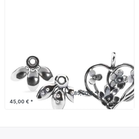
Fallende
Trollbeads
Blütenblätter
Blühende Wiese
Einhänger
Anhänger
TAGEA-10009
TAGPE-00072
RETIRED 2023
85,00 € *
45,00 € *