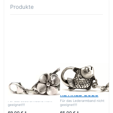
Produkte
TROLLBEADS
TROLLBEADS
Trollbeads
Großer
Großer
Fischverschluss
Blumenverschluss
TAGLO-00002
TAGLO-00001
RETIRED 2023
Für das Lederarmband nicht
Für das Lederarmband nicht
geeignet!!!
geeignet!!!
69,00 € *
65,00 € *