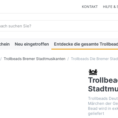
KONTAKT
HILFE & 
 einen Suchbegriff ein. Während Sie tippen, erscheinen automat
chein
Neu eingetroffen
Entdecke die gesamte Trollbead
Trollbeads Bremer Stadtmusikanten
Trollbeads Die Bremer St
Trollbe
Stadtm
Trollbeads Deut
Märchen der Ge
Bead wird in e
geliefert