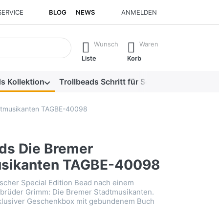
SERVICE
BLOG
NEWS
ANMELDEN
isch erste Ergebnisse. Drücken Sie die Eingabetaste, um alle 
Wunsch
Waren
Liste
Korb
s Kollektion
Trollbeads Schritt für Schritt
Alle Produk
adtmusikanten TAGBE-40098
ads Die Bremer
usikanten TAGBE-40098
scher Special Edition Bead nach einem
brüder Grimm: Die Bremer Stadtmusikanten.
xklusiver Geschenkbox mit gebundenem Buch