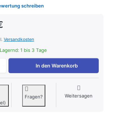
ewertung schreiben
€
l.
Versandkosten
Lagernd: 1 bis 3 Tage
Trollbeads Die Bremer Stadtmusikanten TAGBE-40098 zu 8
In den Warenkorb
Weitersagen
Fragen?
el)