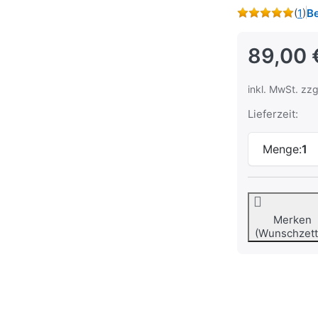
(
1
)
B
89,00 
inkl. MwSt. zzg
Lieferzeit:
Menge:
1
Merken
(Wunschzett