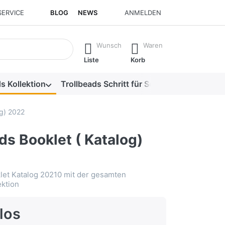
SERVICE
BLOG
NEWS
ANMELDEN
isch erste Ergebnisse. Drücken Sie die Eingabetaste, um alle 
Wunsch
Waren
Liste
Korb
s Kollektion
Trollbeads Schritt für Schritt
Alle Produk
og) 2022
ds Booklet ( Katalog)
let Katalog 20210 mit der gesamten
ektion
los