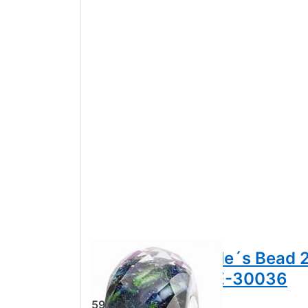
Trollbeads People´s Bead
Polarlicht TGLBE-30036
59,00 € *