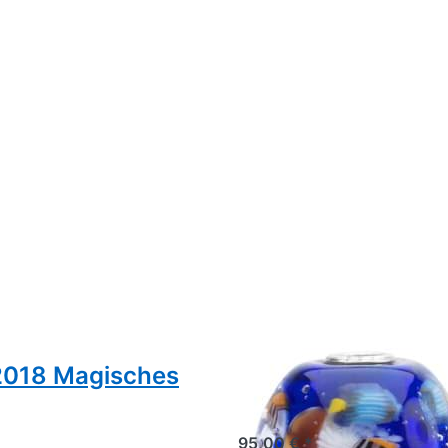
 2018 Magisches
Trollbeads Blue 
,,Limitierte Editio
95,00 € *