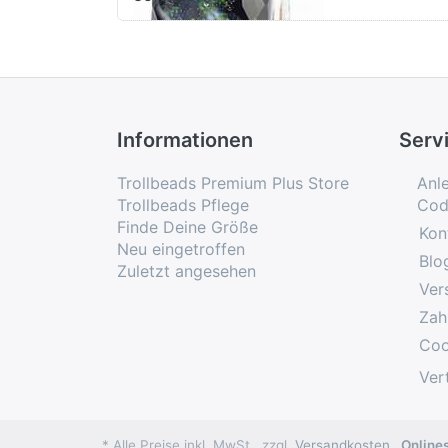
Informationen
Serv
Trollbeads Premium Plus Store
Anl
Trollbeads Pflege
Cod
Finde Deine Größe
Kon
Neu eingetroffen
Blo
Zuletzt angesehen
Ver
Zah
Coo
Ver
* Alle Preise inkl. MwSt., zzgl.
Versandkosten
Online