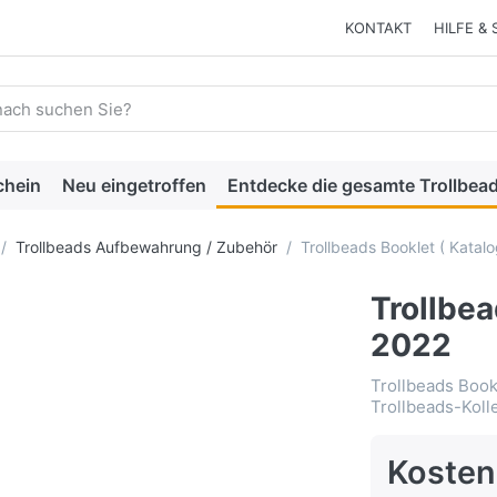
KONTAKT
HILFE & 
 einen Suchbegriff ein. Während Sie tippen, erscheinen automat
chein
Neu eingetroffen
Entdecke die gesamte Trollbead
Trollbeads Aufbewahrung / Zubehör
Trollbeads Booklet ( Katal
Trollbea
2022
Trollbeads Book
Trollbeads-Koll
Kosten