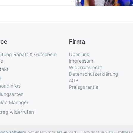
ice
Firma
eitung Rabatt & Gutschein
Über uns
e
Impressum
Widerrufsrecht
takt
Datenschutzerklärung
g
AGB
sandinfos
Preisgarantie
lungsarten
kie Manager
trag widerrufen
shop Software
by SmartStore AG © 2026
Copyright © 2026 Trollbead