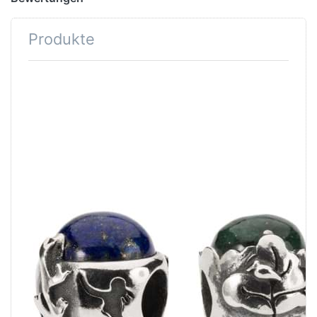
Produkte
Drücken Sie
ENTER für
mehr
Optionen zu
OZEAN -
TROLLBEADS
DAY 2021
LIMITED
EDITION
TAGBE-
00278
TROLLBEADS
TROLLBEADS
OZEAN -
ERDE -
TROLLBEADS
TROLLBEADS
DAY 2021
DAY 2021
LIMITED
LIMITED
EDITION TAGBE-
EDITION TAGBE-