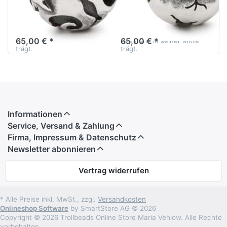
00278
00280
Ozean ist ein detailiert
Erde ist ein detailiert
gestalteter Silber Bead, der
gestalteter Silber Bead, der
einen wunderschönen
einen wunderschönen
65,00 € *
65,00 € *
Lapis Lazuli in seiner Mitte
Aventurin in seiner Mitte
trägt.
trägt.
Informationen
Service, Versand & Zahlung
Firma, Impressum & Datenschutz
Newsletter abonnieren
Vertrag widerrufen
* Alle Preise inkl. MwSt., zzgl.
Versandkosten
Onlineshop Software
by SmartStore AG © 2026
Copyright © 2026 Trollbeads Online Store Maria Vehlow. Alle Rechte
vorbehalten.