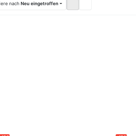
iere nach
Neu eingetroffen
ücken Sie
Drücken 
NTER für
ENTER f
r Optionen
mehr
zu
Optionen
NDEKRAUT -
BINDEKR
EPTEMBER
-
RMSPANGE
SEPTEM
(LEICHTE
ARMSPA
SFÜHRUNG)