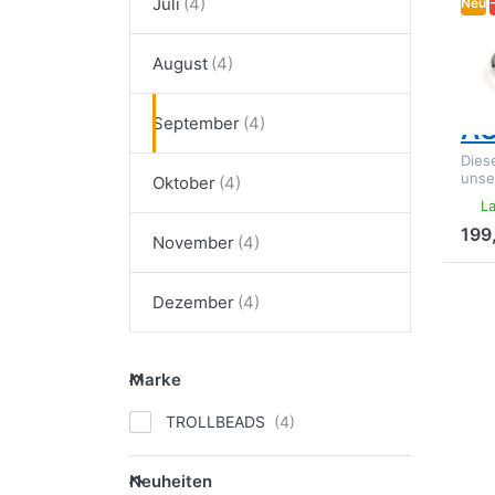
Juli
Neu
TRO
BI
August
AR
September
A
Dies
unse
Oktober
La
199
November
Dr
Dezember
E
meh
Geb
Marke
Marke
S
TROLLBEADS
Neuheiten
Neuheiten