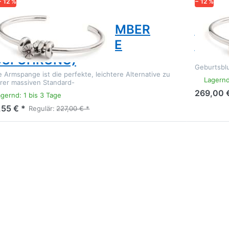
− 12 %
− 12 %
LLBEADS
TROLLBEA
NDEKRAUT - SEPTEMBER
BIND
MSPANGE (LEICHTE
ARM
USFÜHRUNG)
Eine Sterl
Geburtsbl
e Armspange ist die perfekte, leichtere Alternative zu
Lagernd
rer massiven Standard-
269,00 
gernd: 1 bis 3 Tage
,55 € *
Regulär:
227,00 € *
ücken Sie
Drücken
NTER für
Sie ENTE
r Optionen
für mehr
zu
Optione
urtsblumen
zu
Armband
Bindekrau
eptember
Septembe
TAGBE-
00035