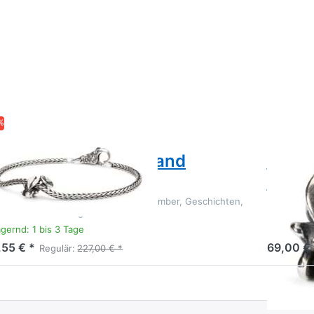
%
LLBEADS
TROLLBEA
burtsblumen Armband
Binde
ptember
0003
rts-Blumen-Armband für den September, Geschichten,
Hier verbi
sse und Erinnerungen.
der Schönh
Beziehunge
gernd: 1 bis 3 Tage
Lagernd
,55 € *
69,00 € 
Regulär:
227,00 € *