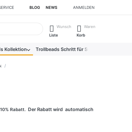
SERVICE
BLOG
NEWS
ANMELDEN
isch erste Ergebnisse. Drücken Sie die Eingabetaste, um alle 
Wunsch
Waren
Liste
Korb
s Kollektion
Trollbeads Schritt für Schritt
Alle Produk
.
Der Rabatt wird automatisch
en10% Rabatt.