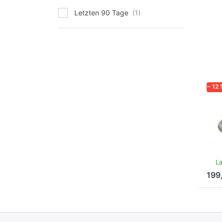
Letzten 90 Tage
− 12 
TRO
Ge
Se
Gebu
Anlä
La
199