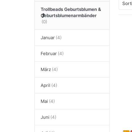
Sort
Trollbeads Geburtsblumen &
Geburtsblumenarmbänder
Dr
E
Januar
meh
BI
S
Februar
A
AU
März
April
Mai
Juni