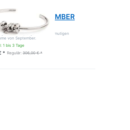
DS
EKRAUT - SEPTEMBER
SPANGE
ing Silberarmspange mit der anmutigen
ume von September.
: 1 bis 3 Tage
€ *
Regulär:
306,00 € *
R
n
t
r