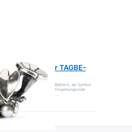
DS
kraut September TAGBE-
5
rgt sich eine Perle untern den Blättern, als Symbol
eit" Ackerwinde symbolisiert hingebungsvolle
n und treue. Bindekraut ist d…
: 1-3 Tage
*