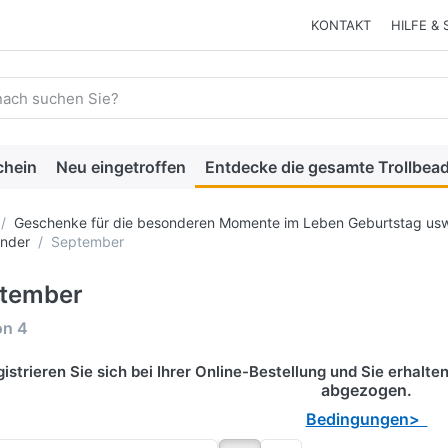
KONTAKT
HILFE & 
 einen Suchbegriff ein. Während Sie tippen, erscheinen automat
chein
Neu eingetroffen
Entdecke die gesamte Trollbead
Geschenke für die besonderen Momente im Leben Geburtstag usw
änder
September
tember
rgebnisse:
on
4
istrieren Sie sich bei Ihrer Online-Bestellung und Sie erhalt
abgezogen.
Bedingungen>