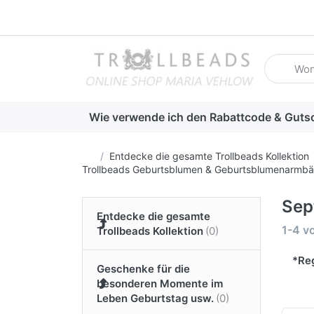
Geben Sie
Wie verwende ich den Rabattcode & Guts
Startseite
Entdecke die gesamte Trollbeads Kollektion
Trollbeads Geburtsblumen & Geburtsblumenarmb
Sep
Entdecke die gesamte
Suche
1-4
v
Trollbeads Kollektion
*Reg
Geschenke für die
besonderen Momente im
Leben Geburtstag usw.