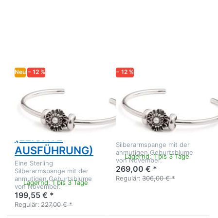
ENTER für mehr
ENTER für mehr
Optionen zu
Optionen zu
CHRYSANTHEME
CHRYSANTHEME
- NOVEMBER
- NOVEMBER
ARMSPANGE
ARMSPANGE
(LEICHTE
AUSFÜHRUNG)
Neu
− 12 %
− 12 %
TROLLBEADS
TROLLBEADS
CHRYSANTHEME
CHRYSANTHEME
- NOVEMBER
- NOVEMBER
ARMSPANGE
ARMSPANGE
(LEICHTE
Eine Sterling
Silberarmspange mit der
AUSFÜHRUNG)
anmutigen Geburtsblume
Lagernd: 1 bis 3 Tage
von November.
Eine Sterling
269,00 € *
Silberarmspange mit der
Regulär:
306,00 € *
anmutigen Geburtsblume
Lagernd: 1 bis 3 Tage
von November.
199,55 € *
Regulär:
227,00 € *