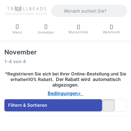
Geben Sie einen Suchbegriff ein. Währ
Wunschliste
Warenkorb
Menü
Anmelden
November
Suchergebnisse:
1-4
von
4
*Registrieren Sie sich bei Ihrer Online-Bestellung und Sie
Der Rabatt wird automatisch
erhalten10% Rabatt.
abgezogen.
Bedingungen>
Filtern & Sortieren
Drücken Sie
Drücken Sie