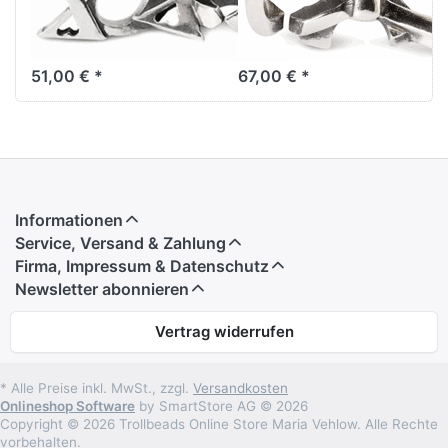
XOXO
Große Schleife
2015103005
2015105004
51,00 € *
67,00 € *
Informationen
Service, Versand & Zahlung
Firma, Impressum & Datenschutz
Newsletter abonnieren
Vertrag widerrufen
* Alle Preise inkl. MwSt., zzgl.
Versandkosten
Onlineshop Software
by SmartStore AG © 2026
Copyright © 2026 Trollbeads Online Store Maria Vehlow. Alle Rechte
vorbehalten.