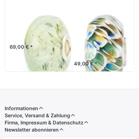
Prehnit Turmalin
Geheimnis der
Quarz TSTBE-
Meerjungfrau
20041
TGLBE-20437
People’s
69,00 € *
Uniques 2024
49,00 € *
Informationen
Service, Versand & Zahlung
Firma, Impressum & Datenschutz
Newsletter abonnieren