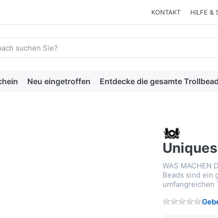
KONTAKT
HILFE & 
 einen Suchbegriff ein. Während Sie tippen, erscheinen automat
chein
Neu eingetroffen
Entdecke die gesamte Trollbead
Uniques
WAS MACHEN D
Beads sind ein 
umfangreichen T
Gebe