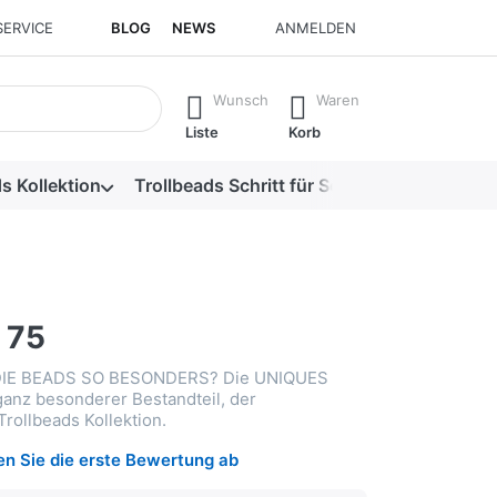
SERVICE
BLOG
NEWS
ANMELDEN
isch erste Ergebnisse. Drücken Sie die Eingabetaste, um alle 
Wunsch
Waren
Liste
Korb
s Kollektion
Trollbeads Schritt für Schritt
Alle Produk
 75
IE BEADS SO BESONDERS? Die UNIQUES
ganz besonderer Bestandteil, der
rollbeads Kollektion.
n Sie die erste Bewertung ab