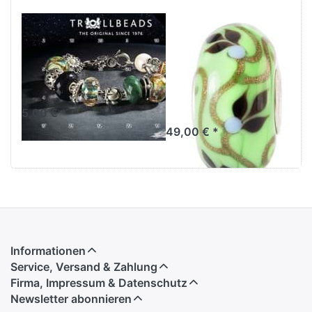
Adventskalender
Magischer
mit Preisen im
Garten -
Wert von über
Limitierte
5.500 Euro
Edition 2025
TGLBE-20472
5,00 € *
49,00 € *
Informationen
Service, Versand & Zahlung
Firma, Impressum & Datenschutz
Newsletter abonnieren