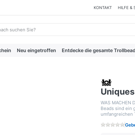
KONTAKT
HILFE & 
 einen Suchbegriff ein. Während Sie tippen, erscheinen automat
chein
Neu eingetroffen
Entdecke die gesamte Trollbead
Uniques
WAS MACHEN D
Beads sind ein 
umfangreichen T
Gebe