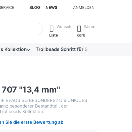
SERVICE
BLOG
NEWS
ANMELDEN
isch erste Ergebnisse. Drücken Sie die Eingabetaste, um alle 
Wunsch
Waren
Liste
Korb
s Kollektion
Trollbeads Schritt für Schritt
Alle Produk
 707 "13,4 mm"
IE BEADS SO BESONDERS? Die UNIQUES
ganz besonderer Bestandteil, der
rollbeads Kollektion.
n Sie die erste Bewertung ab