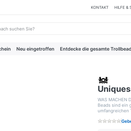
KONTAKT
HILFE & 
 einen Suchbegriff ein. Während Sie tippen, erscheinen automat
chein
Neu eingetroffen
Entdecke die gesamte Trollbead
Uniques
WAS MACHEN D
Beads sind ein 
umfangreichen T
Gebe