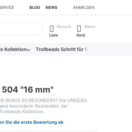
SERVICE
BLOG
NEWS
ANMELDEN
isch erste Ergebnisse. Drücken Sie die Eingabetaste, um alle 
Wunsch
Waren
Liste
Korb
s Kollektion
Trollbeads Schritt für Schritt
Alle Produk
 504 "16 mm"
IE BEADS SO BESONDERS? Die UNIQUES
ganz besonderer Bestandteil, der
rollbeads Kollektion.
n Sie die erste Bewertung ab