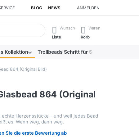
SERVICE
BLOG
NEWS
ANMELDEN
isch erste Ergebnisse. Drücken Sie die Eingabetaste, um alle 
Wunsch
Waren
Liste
Korb
s Kollektion
Trollbeads Schritt für Schritt
Alle Produk
ead 864 (Original Bild)
Glasbead 864 (Original
d echte Herzensstücke – und weil jedes Bead
heißt es: Wenn weg, dann weg.
n Sie die erste Bewertung ab