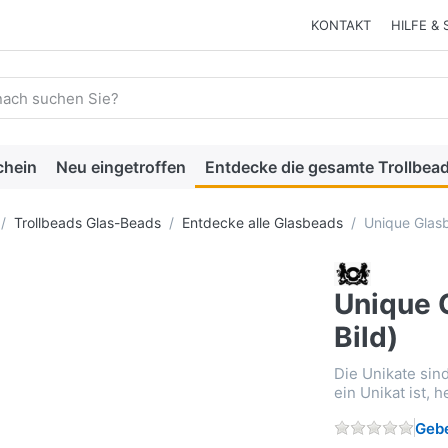
KONTAKT
HILFE & 
 einen Suchbegriff ein. Während Sie tippen, erscheinen automat
chein
Neu eingetroffen
Entdecke die gesamte Trollbead
Trollbeads Glas-Beads
Entdecke alle Glasbeads
Unique Glasb
Unique 
Bild)
Die Unikate sin
ein Unikat ist, 
Gebe