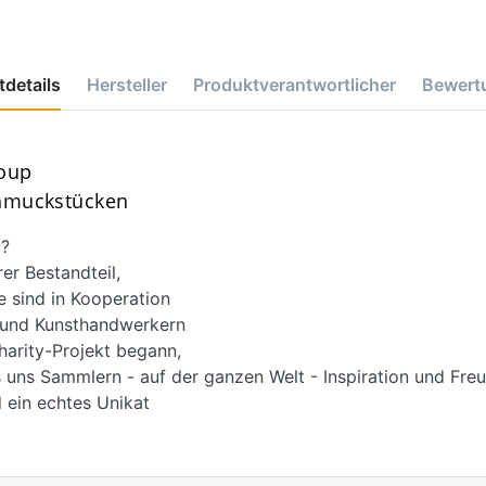
details
Hersteller
Produktverantwortlicher
Bewert
roup
chmuckstücken
?
r Bestandteil,
e sind in Kooperation
d und Kunsthandwerkern
harity-Projekt begann,
 uns Sammlern - auf der ganzen Welt - Inspiration und Freu
 ein echtes Unikat