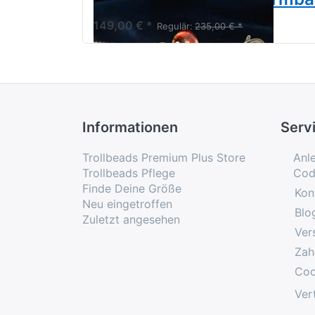
149,00 € *
Regulär:
235,00 € *
Informationen
Serv
Trollbeads Premium Plus Store
Anl
Trollbeads Pflege
Cod
Finde Deine Größe
Kon
Neu eingetroffen
Blo
Zuletzt angesehen
Ver
Zah
Coo
Ver