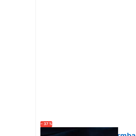
− 37 %
Weihnachtswunsch Armb