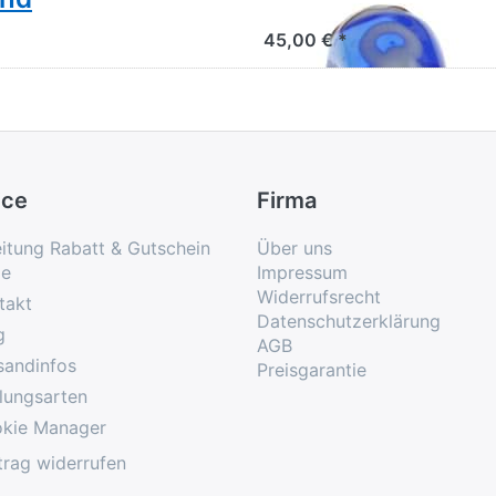
45,00 € *
ice
Firma
eitung Rabatt & Gutschein
Über uns
e
Impressum
Widerrufsrecht
takt
Datenschutzerklärung
g
AGB
sandinfos
Preisgarantie
lungsarten
kie Manager
trag widerrufen