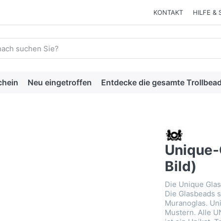
KONTAKT
HILFE & 
 einen Suchbegriff ein. Während Sie tippen, erscheinen automat
chein
Neu eingetroffen
Entdecke die gesamte Trollbead
Unique-
Bild)
Die Unique Glas
Die Glasbeads s
Muranoglas. Uni
Mustern. Alle U