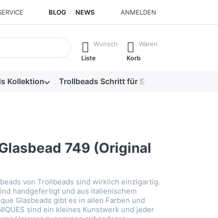
SERVICE
BLOG
NEWS
ANMELDEN
isch erste Ergebnisse. Drücken Sie die Eingabetaste, um alle 
Wunsch
Waren
Liste
Korb
s Kollektion
Trollbeads Schritt für Schritt
Alle Produk
Glasbead 749 (Original
beads von Trollbeads sind wirklich einzigartig.
ind handgefertigt und aus italienischem
que Glasbeads gibt es in allen Farben und
NIQUES sind ein kleines Kunstwerk und jeder