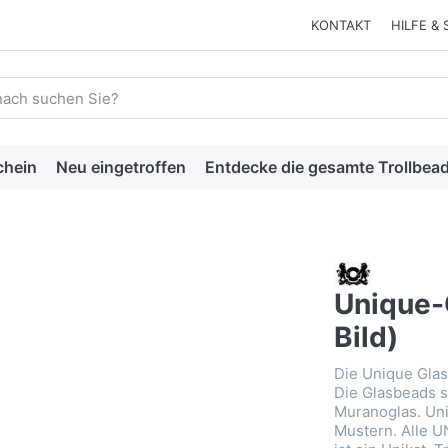
KONTAKT
HILFE & 
 einen Suchbegriff ein. Während Sie tippen, erscheinen automat
chein
Neu eingetroffen
Entdecke die gesamte Trollbead
Unique-
Bild)
Die Unique Glas
Die Glasbeads s
Muranoglas. Uni
Mustern. Alle U