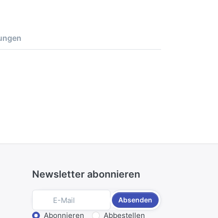
ungen
Newsletter abonnieren
Absenden
Aktion wählen
Abonnieren
Abbestellen