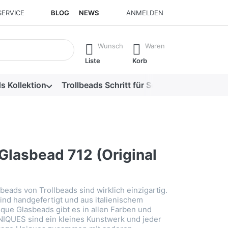
SERVICE
BLOG
NEWS
ANMELDEN
isch erste Ergebnisse. Drücken Sie die Eingabetaste, um alle 
Wunsch
Waren
Liste
Korb
s Kollektion
Trollbeads Schritt für Schritt
Alle Produk
Glasbead 712 (Original
beads von Trollbeads sind wirklich einzigartig.
ind handgefertigt und aus italienischem
que Glasbeads gibt es in allen Farben und
NIQUES sind ein kleines Kunstwerk und jeder