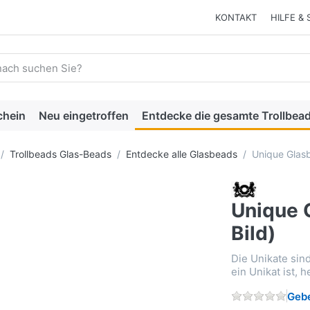
KONTAKT
HILFE & 
 einen Suchbegriff ein. Während Sie tippen, erscheinen automat
chein
Neu eingetroffen
Entdecke die gesamte Trollbead
Trollbeads Glas-Beads
Entdecke alle Glasbeads
Unique Glasb
Unique 
Bild)
Die Unikate sin
ein Unikat ist, 
Gebe