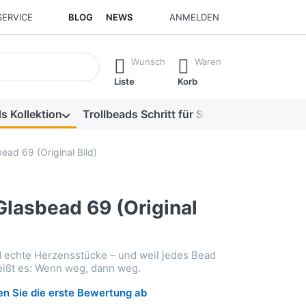
SERVICE
BLOG
NEWS
ANMELDEN
isch erste Ergebnisse. Drücken Sie die Eingabetaste, um alle 
Wunsch
Waren
Liste
Korb
s Kollektion
Trollbeads Schritt für Schritt
Alle Produk
ead 69 (Original Bild)
Glasbead 69 (Original
d echte Herzensstücke – und weil jedes Bead
heißt es: Wenn weg, dann weg.
n Sie die erste Bewertung ab