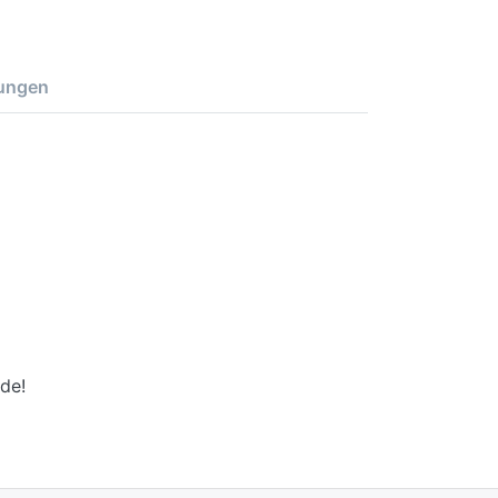
ungen
de!