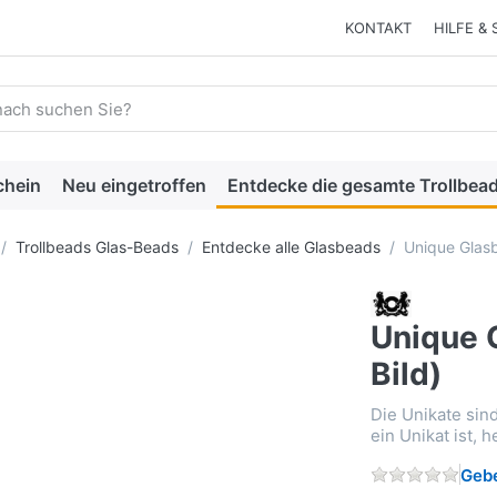
KONTAKT
HILFE & 
 einen Suchbegriff ein. Während Sie tippen, erscheinen automat
chein
Neu eingetroffen
Entdecke die gesamte Trollbead
Trollbeads Glas-Beads
Entdecke alle Glasbeads
Unique Glasb
Unique 
Bild)
Die Unikate sin
ein Unikat ist, 
Gebe