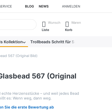
SERVICE
BLOG
NEWS
ANMELDEN
isch erste Ergebnisse. Drücken Sie die Eingabetaste, um alle 
Wunsch
Waren
Liste
Korb
s Kollektion
Trollbeads Schritt für Schritt
Alle Produk
ead 567 (Original Bild)
Glasbead 567 (Original
d echte Herzensstücke – und weil jedes Bead
heißt es: Wenn weg, dann weg.
n Sie die erste Bewertung ab