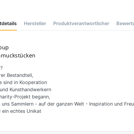
details
Hersteller
Produktverantwortlicher
Bewert
roup
chmuckstücken
?
r Bestandteil,
e sind in Kooperation
d und Kunsthandwerkern
harity-Projekt begann,
 uns Sammlern - auf der ganzen Welt - Inspiration und Freu
 ein echtes Unikat