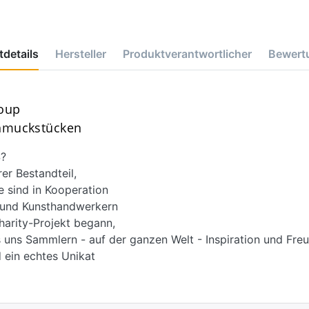
details
Hersteller
Produktverantwortlicher
Bewert
roup
chmuckstücken
?
r Bestandteil,
e sind in Kooperation
d und Kunsthandwerkern
harity-Projekt begann,
 uns Sammlern - auf der ganzen Welt - Inspiration und Freu
 ein echtes Unikat