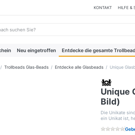
KONTAKT
HILFE & 
 einen Suchbegriff ein. Während Sie tippen, erscheinen automat
chein
Neu eingetroffen
Entdecke die gesamte Trollbead
Trollbeads Glas-Beads
Entdecke alle Glasbeads
Unique Glasb
Unique 
Bild)
Die Unikate sin
ein Unikat ist, 
Gebe