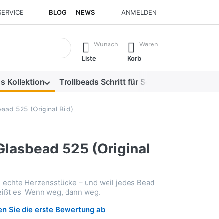
SERVICE
BLOG
NEWS
ANMELDEN
isch erste Ergebnisse. Drücken Sie die Eingabetaste, um alle 
Wunsch
Waren
Liste
Korb
s Kollektion
Trollbeads Schritt für Schritt
Alle Produk
ead 525 (Original Bild)
Glasbead 525 (Original
d echte Herzensstücke – und weil jedes Bead
heißt es: Wenn weg, dann weg.
n Sie die erste Bewertung ab