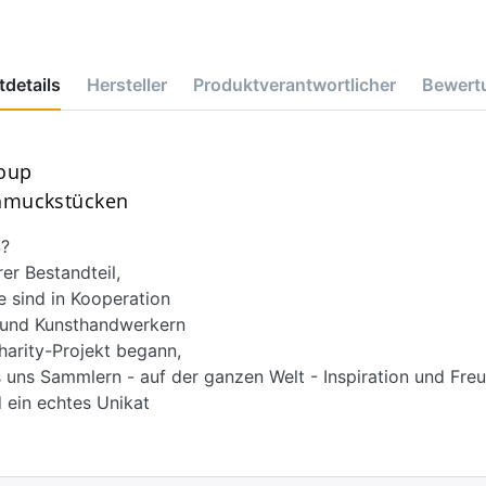
details
Hersteller
Produktverantwortlicher
Bewert
roup
chmuckstücken
?
r Bestandteil,
e sind in Kooperation
d und Kunsthandwerkern
harity-Projekt begann,
 uns Sammlern - auf der ganzen Welt - Inspiration und Freu
 ein echtes Unikat