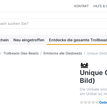
KONTAKT
HILFE & 
 einen Suchbegriff ein. Während Sie tippen, erscheinen automat
chein
Neu eingetroffen
Entdecke die gesamte Trollbead
Trollbeads Glas-Beads
Entdecke alle Glasbeads
Unique Glasb
Unique 
Bild)
Die Unikate sin
ein Unikat ist, 
Gebe