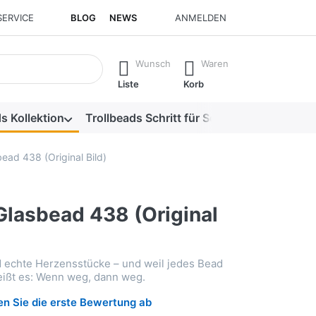
SERVICE
BLOG
NEWS
ANMELDEN
isch erste Ergebnisse. Drücken Sie die Eingabetaste, um alle 
Wunsch
Waren
Liste
Korb
s Kollektion
Trollbeads Schritt für Schritt
Alle Produk
ead 438 (Original Bild)
Glasbead 438 (Original
d echte Herzensstücke – und weil jedes Bead
heißt es: Wenn weg, dann weg.
n Sie die erste Bewertung ab