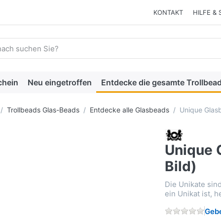
KONTAKT
HILFE & 
 einen Suchbegriff ein. Während Sie tippen, erscheinen automat
chein
Neu eingetroffen
Entdecke die gesamte Trollbead
Trollbeads Glas-Beads
Entdecke alle Glasbeads
Unique Glasb
Unique 
Bild)
Die Unikate sin
ein Unikat ist, 
Gebe