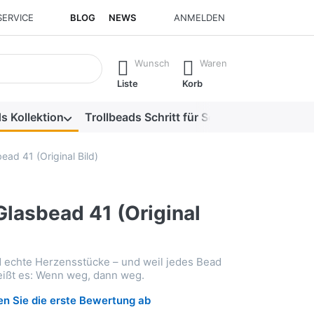
SERVICE
BLOG
NEWS
ANMELDEN
isch erste Ergebnisse. Drücken Sie die Eingabetaste, um alle 
Wunsch
Waren
Liste
Korb
s Kollektion
Trollbeads Schritt für Schritt
Alle Produk
ead 41 (Original Bild)
Glasbead 41 (Original
d echte Herzensstücke – und weil jedes Bead
heißt es: Wenn weg, dann weg.
n Sie die erste Bewertung ab